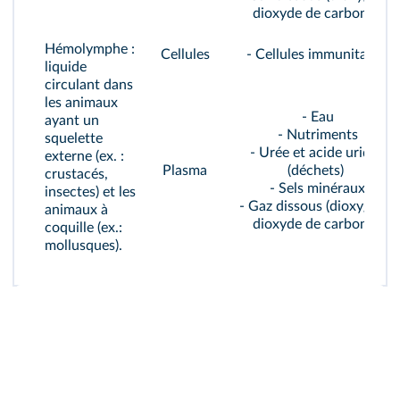
dioxyde de carbone)
Hémolymphe
:
Cellules
- Cellules immunitaires
liquide
circulant dans
les animaux
- Eau
ayant un
- Nutriments
squelette
- Urée et acide urique
externe (ex. :
Plasma
(déchets)
crustacés,
- Sels minéraux
insectes) et les
- Gaz dissous (dioxygène,
animaux à
dioxyde de carbone)
coquille (ex.:
mollusques).