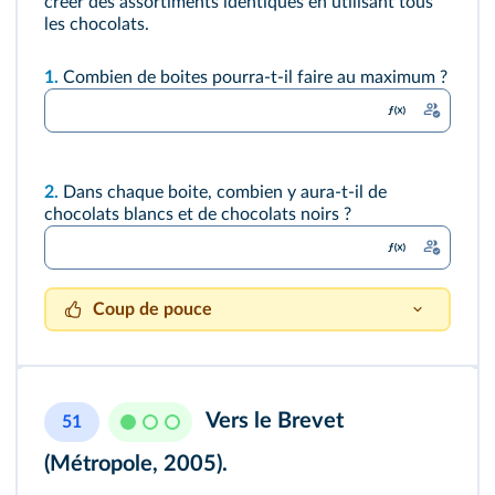
créer des assortiments identiques en utilisant tous
les chocolats.
1.
Combien de boites pourra-t-il faire au maximum ?
2.
Dans chaque boite, combien y aura-t-il de
chocolats blancs et de chocolats noirs ?
Coup de pouce
Le nombre de boites à confectionner doit être
un diviseur du nombre de chocolats blancs et
un diviseur du nombre de chocolats noirs. Il
Vers le Brevet
51
doit aussi être le plus grand de ces diviseurs.
(Métropole, 2005).