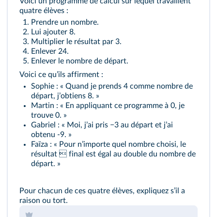
Voici un programme de calcul sur lequel travaillent
quatre élèves :
Prendre un nombre.
Lui ajouter 8.
Multiplier le résultat par 3.
Enlever 24.
Enlever le nombre de départ.
Voici ce quʼils affirment :
Sophie : « Quand je prends 4 comme nombre de
départ, jʼobtiens 8. »
Martin : « En appliquant ce programme à 0, je
trouve 0. »
Gabriel : « Moi, jʼai pris −3 au départ et jʼai
obtenu -9. »
Faïza : « Pour nʼimporte quel nombre choisi, le
résultat  final est égal au double du nombre de
départ. »
Pour chacun de ces quatre élèves, expliquez sʼil a
raison ou tort.