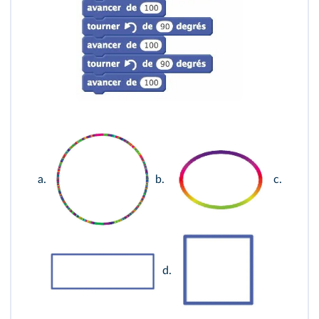
a.
b.
c.
d.