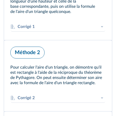
longueur d'une hauteur et celle de la
base correspondante, puis on utilise la formule
de l'aire d'un triangle quelconque.
Corrigé 1
NP
=
0
,
9
+
1
,
6
=
2
,
5
[NP] mesure 2,5 cm.
Dans le triangle MNH rectangle en H, on
Méthode 2
applique le théorème de Pythagore :
2
2
2
MN
=
NH
+
MH
2
2
1
,
52
=
0
,
9
+
MH
Pour calculer l'aire d'un triangle, on démontre qu'il
2
2
,
25
=
0
,
81
+
MH
est rectangle à l'aide de la réciproque du théorème
2
de Pythagore. On peut ensuite déterminer son aire
MN
=
2
,
25
−
0
,
81
avec la formule de l'aire d'un triangle rectangle.
2
MN
=
1
,
44
MN
=
1
,
44
MN
=
1
,
2
Corrigé 2
Le segment [MH] mesure 1,2 cm.
=
NP
×
MH
÷
2
=
2
,
5
×
Dans le triangle MHP rectangle en H, on
A
MNP
applique le théorème de Pythagore :