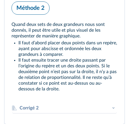
Donc si le prix et la masse étaient
Méthode 2
proportionnels, un pot de 1,3 kg devrait
1
,
3
×
7
couter
, soit 9,10 €.
Or il coute en réalité 8,30 €. Le prix dʼun pot
Quand deux sets de deux grandeurs nous sont
nʼest donc pas proportionnel à sa masse.
donnés, il peut être utile et plus visuel de les
représenter de manière graphique.
Le pot de 1,3 kg coute moins cher au kilo que
Il faut dʼabord placer deux points dans un repère,
le pot de 0,7 kg.
ayant pour abscisse et ordonnée les deux
grandeurs à comparer.
Il faut ensuite tracer une droite passant par
lʼorigine du repère et un des deux points. Si le
deuxième point nʼest pas sur la droite, il nʼy a pas
de relation de proportionnalité. Il ne reste quʼà
constater si ce point est au-dessus ou au-
dessous de la droite.
Corrigé 2
Plaçons dans un repère deux points
représentant le prix des différents pots en