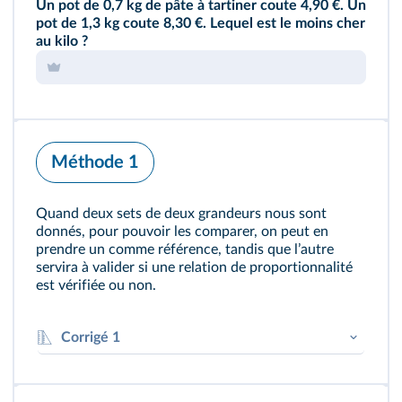
Un pot de 0,7 kg de pâte à tartiner coute 4,90 €. Un
pot de 1,3 kg coute 8,30 €. Lequel est le moins cher
au kilo ?
Méthode 1
Quand deux sets de deux grandeurs nous sont
donnés, pour pouvoir les comparer, on peut en
prendre un comme référence, tandis que lʼautre
servira à valider si une relation de proportionnalité
est vérifiée ou non.
Corrigé 1
Le rapport entre le prix et la masse pour le pot
4
,
9
÷
0
,
7
=
7
de 0,7 kg est de
.