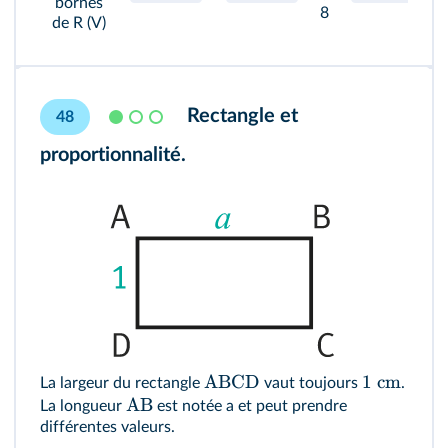
bornes
8
de R (V)
Rectangle et
48
proportionnalité.
ABCD
1
cm
La largeur du rectangle
vaut toujours
.
AB
La longueur
est notée a et peut prendre
différentes valeurs.