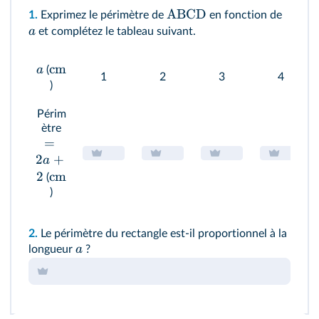
ABCD
1.
Exprimez le périmètre de
en fonction de
a
et complétez le tableau suivant.
cm
a
(
1
2
3
4
)
Périm
ètre
=
2
+
a
2
cm
(
)
2.
Le périmètre du rectangle est-il proportionnel à la
a
longueur
?