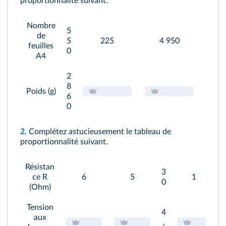
proportionnalité suivant.
Nombre
5
de
5
225
4 950
feuilles
0
A4
2
8
Poids (g)
6
0
2.
Complétez astucieusement le tableau de
proportionnalité suivant.
Résistan
3
ce R
6
5
1
0
(Ohm)
Tension
4
aux
,