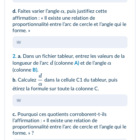
α
d.
Faites varier lʼangle
, puis justifiez cette
affirmation : « Il existe une relation de
proportionnalité entre lʼarc de cercle et lʼangle qui le
forme. »
2.
a.
Dans un fichier tableur, entrez les valeurs de la
d
α
longueur de lʼarc
(colonne
A)
et de lʼangle
(colonne
B)
.
d
b.
Calculez
dans la cellule C1 du tableur, puis
α
étirez la formule sur toute la colonne C.
c.
Pourquoi ces quotients corroborent-t-ils
lʼaffirmation : « Il existe une relation de
proportionnalité entre lʼarc de cercle et lʼangle qui le
forme. » ?