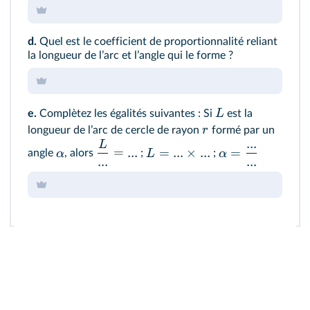
d.
Quel est le coefficient de proportionnalité reliant
la longueur de lʼarc et lʼangle qui le forme ?
L
e.
Complètez les égalités suivantes : Si
est la
r
longueur de lʼarc de cercle de rayon
formé par un
...
L
=
...
=
...
×
...
=
α
L
α
angle
, alors
;
;
...
...