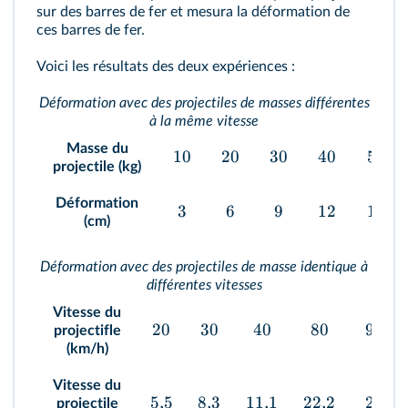
sur des barres de fer et mesura la déformation de
ces barres de fer.
Voici les résultats des deux expériences :
Déformation avec des projectiles de masses différentes
à la même vitesse
Masse du
10
20
30
40
50
projectile (kg)
Déformation
3
6
9
12
15
(cm)
Déformation avec des projectiles de masse identique à
différentes vitesses
Vitesse du
20
30
40
80
90
projectifle
(km/h)
Vitesse du
5
,
5
8
,
3
11
,
1
22
,
2
25
projectile