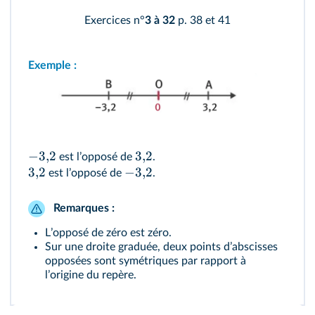
Exercices n°
3 à 32
p. 38 et 41
Exemple :
−
3
,
2
3
,
2
est lʼopposé de
.
3
,
2
−
3
,
2
est lʼopposé de
.
Remarques :
Lʼopposé de zéro est zéro.
Sur une droite graduée, deux points dʼabscisses
opposées sont symétriques par rapport à
lʼorigine du repère.