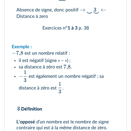
→
3
←
Absence de signe, donc positif
Distance à zero
Exercices n°
1 à 3
p. 38
Exemple :
−
7
,
8
est un nombre relatif :
il est négatif (signe « − ») ;
7
,
8
sa distance à zéro est
.
1
−
est également un nombre négatif ; sa
3
1
distance à zéro est
.
3
Définition
Lʼopposé
dʼun nombre est le nombre de signe
contraire qui est à la même distance de zéro.