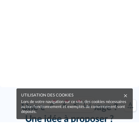
UTILISATION DES COOKIES
Lors de votre navigation sur ce site, des cookies nécessaires
Une erreur sur la page ?
au bon fonctionnement et exemptés de consentement sont
déposés.
Une idée à proposer ?
Nos manuels sont collaboratifs, n'hésitez pas à
nous en faire part.