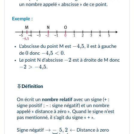
un nombre appelé « abscisse » de ce point.
Exemple :
−
4
,
5
L'abscisse du point M est
, il est à gauche
0
−
4
,
5
<
0
de
donc
.
−
2
Le point N d'abscisse
est à droite de M donc
−
2
>
−
4
,
5
.
Définition
On écrit un
nombre relatif
avec un signe (+ :
signe positif ; – : signe négatif) et un nombre
appelé « distance à zéro ». Quand le signe nʼest
pas mentionné, il sʼagit du signe « + ».
→
−
5
,
2
←
Signe négatif
Distance à zero