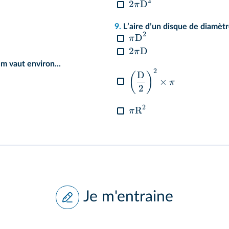
2
2
D
π
9.
Lʼaire dʼun disque de diamètr
2
D
π
2
D
π
m vaut environ...
2
D
(
)
×
π
2
2
R
π
Je m'entraine