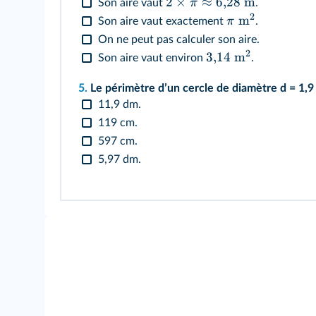
2
×
≈
6
,
28
m
π
Son aire vaut
.
2
m
π
Son aire vaut exactement
.
On ne peut pas calculer son aire.
2
3
,
14
m
Son aire vaut environ
.
5.
Le périmètre dʼun cercle de diamètre d = 1,9 
11,9 dm.
119 cm.
597 cm.
5,97 dm.