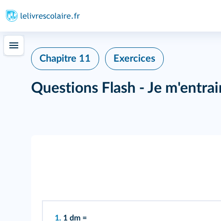
Chapitre 11
Exercices
Questions Flash - Je m'entra
1.
1 dm =