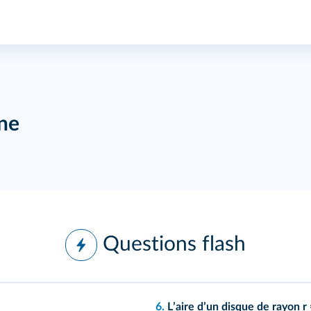
ine
Questions flash
6.
Lʼaire dʼun disque de rayon r 