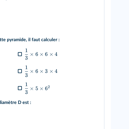
e pyramide, il faut calculer :
1
×
6
×
6
×
4
3
1
×
6
×
3
×
4
3
1
2
×
5
×
6
3
diamètre D est :