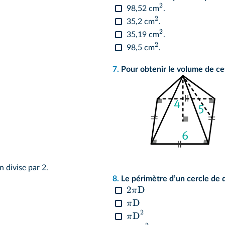
2
98,52 cm
.
2
35,2 cm
.
2
35,19 cm
.
2
98,5 cm
.
7.
Pour obtenir le volume de cett
n divise par 2.
8.
Le périmètre dʼun cercle de 
2
D
π
D
π
2
D
π