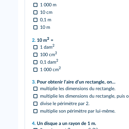
1 000 m
10 cm
0,1 m
10 m
2
2.
10 m
=
2
1 dam
2
100 cm
2
0,1 dam
2
1 000 cm
3.
Pour obtenir lʼaire dʼun rectangle, on...
multiplie les dimensions du rectangle.
multiplie les dimensions du rectangle, puis o
divise le périmètre par 2.
multiplie son périmètre par lui-même.
4.
Un disque a un rayon de 1 m.