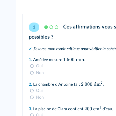
Ces affirmations vous 
1
possibles ?
✔
J'exerce mon esprit critique pour vérifier la cohé
1
500
mm
1.
Amédée mesure
.
Oui
Non
2
2
000
dm
2.
La chambre dʼAntoine fait
.
Oui
Non
3
200
cm
3.
La piscine de Clara contient
dʼeau.
Oui