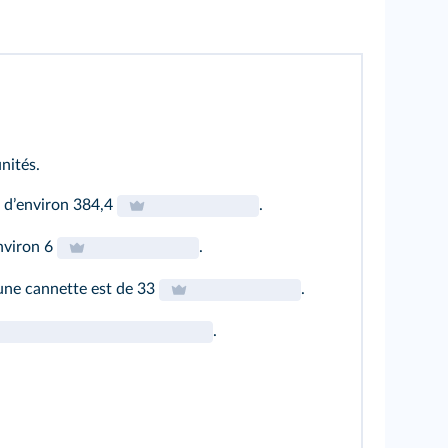
nités.
t dʼenviron 384,4
.
environ 6
.
une cannette est de 33
.
.