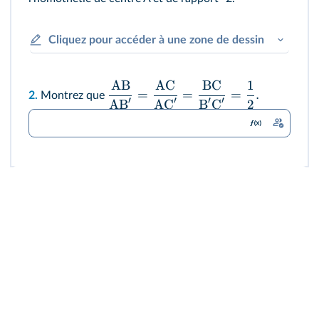
Cliquez pour accéder à une zone de dessin
AB
AC
BC
1
=
=
=
.
2.
Montrez que
′
′
′
′
2
AB
AC
B
C