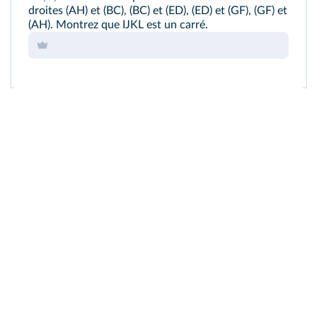
droites (AH) et (BC), (BC) et (ED), (ED) et (GF), (GF) et
(AH). Montrez que IJKL est un carré.