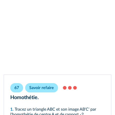
67
Savoir refaire
Homothétie.
1.
Tracez un triangle ABC et son image AB'C' par
l'homothétie de centre A et de rapport -2.