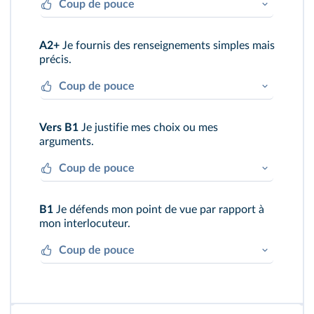
Coup de pouce
Could you please tell me how…?
A2+
Je fournis des renseignements simples mais
précis.
Coup de pouce
The Maori village is located in… near…
Vers B1
Je justifie mes choix ou mes
arguments.
Coup de pouce
I recommend visiting Queenstown because…
B1
Je défends mon point de vue par rapport à
mon interlocuteur.
Coup de pouce
I don't really agree with you... What you said
is not quite right because…