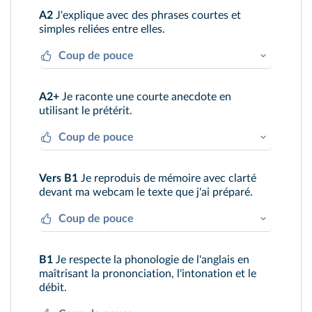
A2
J'explique avec des phrases courtes et
simples reliées entre elles.
Coup de pouce
You can ask for information and apply for
A2+
Je raconte une courte anecdote en
your visa online.
utilisant le prétérit.
Coup de pouce
When I flew to Wellington I had to check in
Vers B1
Je reproduis de mémoire avec clarté
at Terminal 2.
devant ma webcam le texte que j'ai préparé.
Coup de pouce
Je fais attention à ma prononciation, mon
B1
Je respecte la phonologie de l'anglais en
intonation et mon débit de phrase.
maîtrisant la prononciation, l'intonation et le
débit.