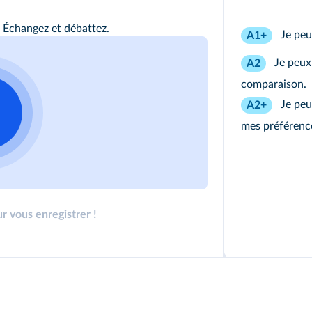
 Échangez et débattez.
Je peu
A1+
Je peux 
A2
comparaison.
Je peu
A2+
mes préférenc
r vous enregistrer !