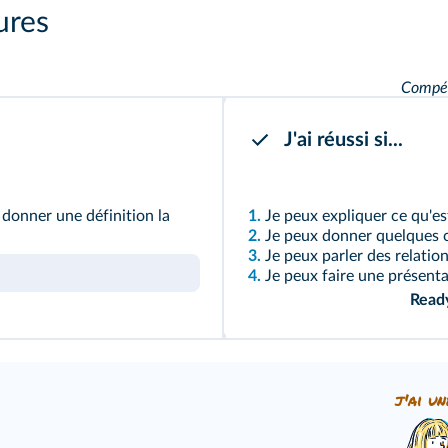
ures
Compéte
J'ai réussi si...
 donner une définition la
1.
Je peux expliquer ce qu'e
2.
Je peux donner quelques c
3.
Je peux parler des relati
4.
Je peux faire une présenta
Read
j'ai un