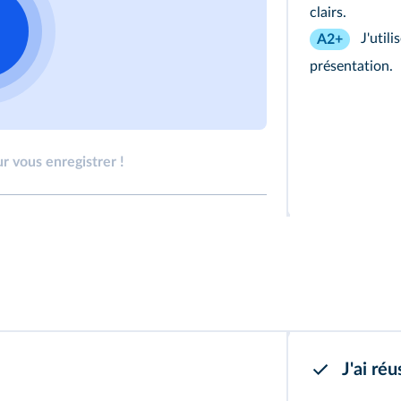
clairs.
J'utili
A2+
présentation.
r vous enregistrer !
J'ai réus