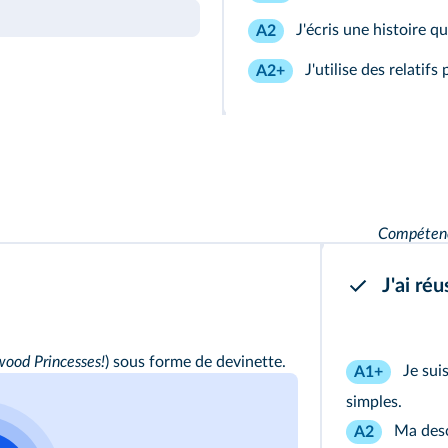
J'écris une histoire q
A2
J'utilise des relatifs
A2+
Compétence
J'ai réus
wood Princesses!
) sous forme de devinette.
Je sui
A1+
simples.
Ma descr
A2