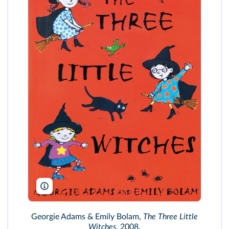
From The Three Little Witches storybook by Georgie Adams, first 
Victoria Embankment, London imprint, EC4Y 0DZ
Georgie Adams & Emily Bolam,
The Three Little
Witches
, 2008.