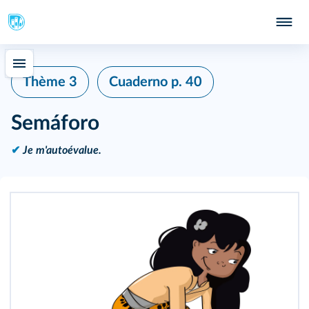
Thème 3
Cuaderno
p. 40
Semáforo
✔
Je m'autoévalue.