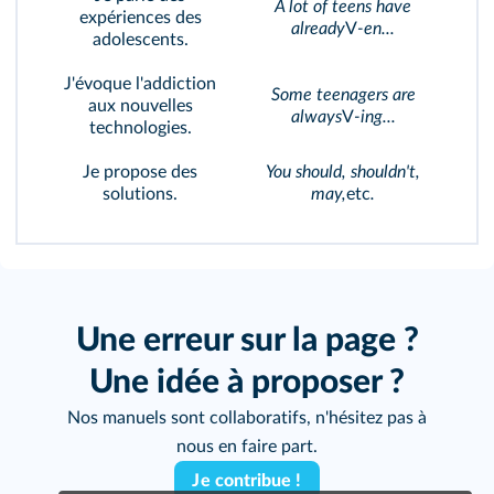
A lot of teens have
expériences des
already
V
-en...
adolescents.
J'évoque l'addiction
Some teenagers are
aux nouvelles
always
V
-ing...
technologies.
Je propose des
You should, shouldn't,
solutions.
may,
etc
.
Une erreur sur la page ?
Une idée à proposer ?
Nos manuels sont collaboratifs, n'hésitez pas à
nous en faire part.
Je contribue !