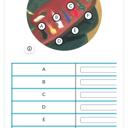
C
F
B
A
E
D
Private Collection/James Goodman Gallery, New York, USA/
A
B
C
D
E