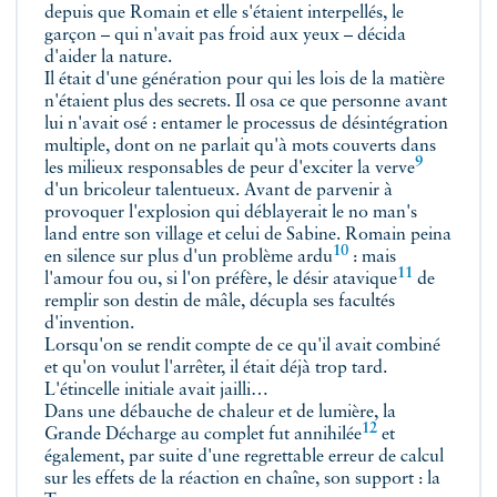
depuis que Romain et elle s'étaient interpellés, le
garçon – qui n'avait pas froid aux yeux – décida
d'aider la nature.
Il était d'une génération pour qui les lois de la matière
n'étaient plus des secrets. Il osa ce que personne avant
lui n'avait osé : entamer le processus de désintégration
multiple, dont on ne parlait qu'à mots couverts dans
9
les milieux responsables de peur d'exciter la
verve
d'un bricoleur talentueux. Avant de parvenir à
provoquer l'explosion qui déblayerait le no man's
land entre son village et celui de Sabine. Romain peina
10
en silence sur plus d'un problème
ardu
: mais
11
l'amour fou ou, si l'on préfère, le désir
atavique
de
remplir son destin de mâle, décupla ses facultés
d'invention.
Lorsqu'on se rendit compte de ce qu'il avait combiné
et qu'on voulut l'arrêter, il était déjà trop tard.
L'étincelle initiale avait jailli…
Dans une débauche de chaleur et de lumière, la
12
Grande Décharge au complet fut
annihilée
et
également, par suite d'une regrettable erreur de calcul
sur les effets de la réaction en chaîne, son support : la