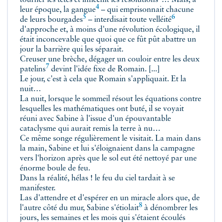
tourner les têtes et
infléchit les résolutions
… Mais, à
4
leur époque, la
gangue
– qui emprisonnait
chacune
5
6
de leurs bourgades
– interdisait toute
velléité
d'approche et, à moins d'une révolution écologique, il
était inconcevable que quoi que ce fût pût abattre un
jour la barrière qui les séparait.
Creuser une brèche, dégager un couloir entre les deux
7
patelins
devint l'idée fixe de Romain. [...]
Le jour, c'est à cela que Romain s'appliquait. Et la
nuit…
La nuit, lorsque le sommeil résout les équations contre
lesquelles les mathématiques ont buté, il se voyait
réuni avec Sabine à l'issue d'un épouvantable
cataclysme qui aurait remis la terre à nu…
Ce même songe régulièrement le visitait. La main dans
la main, Sabine et lui s'éloignaient dans la campagne
vers l'horizon après que le sol eut été nettoyé par une
énorme boule de feu.
Dans la réalité, hélas ! le feu du ciel tardait à se
manifester.
Las d'attendre et d'espérer en un miracle alors que, de
8
l'autre côté du mur, Sabine
s'étiolait
à dénombrer les
jours, les semaines et les mois qui s'étaient écoulés