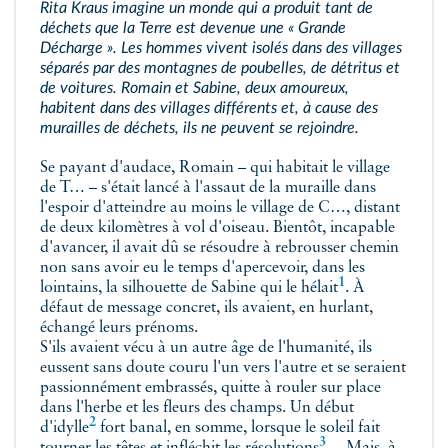
Rita Kraus imagine un monde qui a produit tant de
déchets que la Terre est devenue une « Grande
Décharge ». Les hommes vivent isolés dans des villages
séparés par des montagnes de poubelles, de détritus et
de voitures. Romain et Sabine, deux amoureux,
habitent dans des villages différents et, à cause des
murailles de déchets, ils ne peuvent se rejoindre.
Se payant d'audace, Romain – qui habitait le village
de T… – s'était lancé à l'assaut de la muraille dans
l'espoir d'atteindre au moins le village de C…, distant
de deux kilomètres à vol d'oiseau. Bientôt, incapable
d'avancer, il avait dû se résoudre à rebrousser chemin
non sans avoir eu le temps d'apercevoir, dans les
1
lointains, la silhouette de Sabine qui le
hélait
. À
défaut de message concret, ils avaient, en hurlant,
échangé leurs prénoms.
S'ils avaient vécu à un autre âge de l'humanité, ils
eussent sans doute couru l'un vers l'autre et se seraient
passionnément embrassés, quitte à rouler sur place
dans l'herbe et les fleurs des champs. Un début
2
d'
idylle
fort banal, en somme, lorsque le soleil fait
3