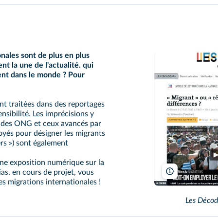
onales sont de plus en plus
t la une de l'actualité. qui
ent dans le monde ? Pour
nt traitées dans des reportages
ensibilité. Les imprécisions y
ux des ONG et ceux avancés par
oyés pour désigner les migrants
gers ») sont également
une exposition numérique sur la
as. en cours de projet, vous
Les décodeurs/
es migrations internationales !
Les Décod