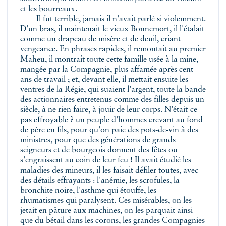
et les bourreaux.
Il fut terrible, jamais il n'avait parlé si violemment.
D'un bras, il maintenait le vieux Bonnemort, il l'étalait
comme un drapeau de misère et de deuil, criant
vengeance. En phrases rapides, il remontait au premier
Maheu, il montrait toute cette famille usée à la mine,
mangée par la Compagnie, plus affamée après cent
ans de travail ; et, devant elle, il mettait ensuite les
ventres de la Régie, qui suaient l'argent, toute la bande
des actionnaires entretenus comme des filles depuis un
siècle, à ne rien faire, à jouir de leur corps. N'était-ce
pas effroyable ? un peuple d'hommes crevant au fond
de père en fils, pour qu'on paie des pots-de-vin à des
ministres, pour que des générations de grands
seigneurs et de bourgeois donnent des fêtes ou
s'engraissent au coin de leur feu ! Il avait étudié les
maladies des mineurs, il les faisait défiler toutes, avec
des détails effrayants : l'anémie, les scrofules, la
bronchite noire, l'asthme qui étouffe, les
rhumatismes qui paralysent. Ces misérables, on les
jetait en pâture aux machines, on les parquait ainsi
que du bétail dans les corons, les grandes Compagnies