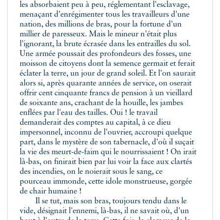
les absorbaient peu à peu, réglementant l'esclavage,
menaçant d'enrégimenter tous les travailleurs d'une
nation, des millions de bras, pour la fortune d'un
millier de paresseux. Mais le mineur n'était plus
l'ignorant, la brute écrasée dans les entrailles du sol.
Une armée poussait des profondeurs des fosses, une
moisson de citoyens dont la semence germait et ferait
éclater la terre, un jour de grand soleil. Et l'on saurait
alors si, après quarante années de service, on oserait
offrir cent cinquante francs de pension à un vieillard
de soixante ans, crachant de la houille, les jambes
enflées par l'eau des tailles. Oui ! le travail
demanderait des comptes au capital, à ce dieu
impersonnel, inconnu de l'ouvrier, accroupi quelque
part, dans le mystère de son tabernacle, d'où il suçait
la vie des meurt-de-faim qui le nourrissaient ! On irait
là-bas, on finirait bien par lui voir la face aux clartés
des incendies, on le noierait sous le sang, ce
pourceau immonde, cette idole monstrueuse, gorgée
de chair humaine !
Il se tut, mais son bras, toujours tendu dans le
vide, désignait l'ennemi, là-bas, il ne savait où, d'un