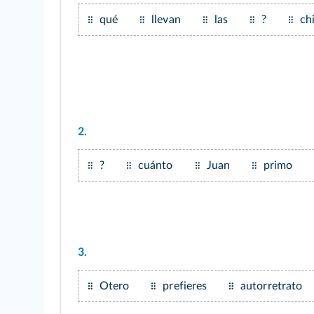
qué
llevan
las
?
ch
2.
?
cuánto
Juan
primo
3.
Otero
prefieres
autorretrato