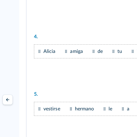
4.
Alicia
amiga
de
tu
5.
vestirse
hermano
le
a