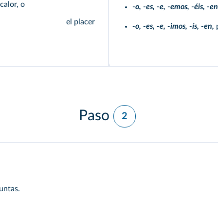
calor, o
-o, -es, -e, -emos, -éis, -en
el placer
-o, -es, -e, -imos, -ís, -en,
p
Paso
2
untas.