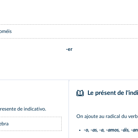
oméis
-er
Le présent de l'indi
esente de indicativo.
On ajoute au radical du verb
ebra
-o, -as, -a, -amos, -áis, -an