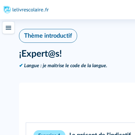
Thème introductif
¡Expert@s!
✔
Langue : je maitrise le code de la langue.