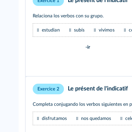
Le présent de l'indicatif
Exercice 1
Relaciona los verbos con su grupo.
estudian
subís
vivimos
c
-ir
Le présent de l'indicatif
Exercice 2
Completa conjugando los verbos siguientes en pr
disfrutamos
nos quedamos
cel