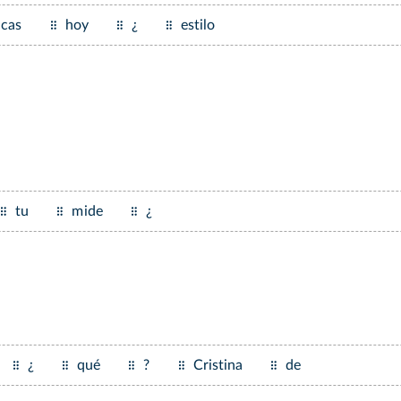
icas
hoy
¿
estilo
tu
mide
¿
¿
qué
?
Cristina
de