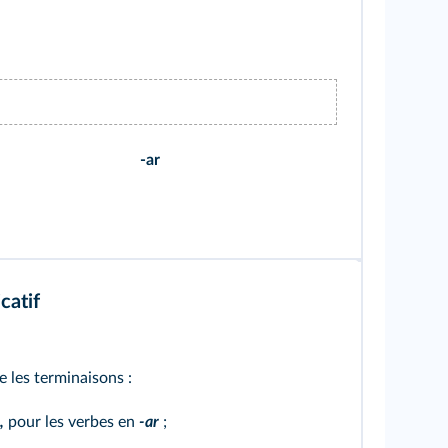
-ar
catif
e les terminaisons :
,
pour les verbes en
-ar
;