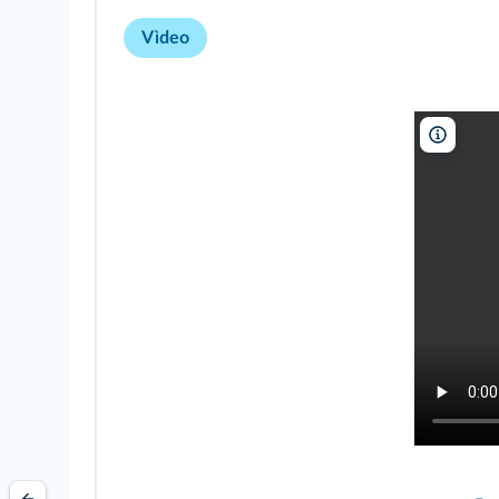
Vìdeo
Tensa 