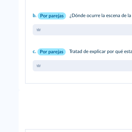
b.
¿Dónde ocurre la escena de la
Por parejas
c.
Tratad de explicar por qué esta
Por parejas