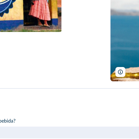
Rob Ka
 bebida?