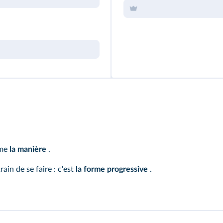
ime
la manière
.
rain de se faire : c'est
la forme progressive
.