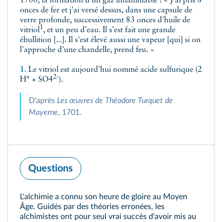
1700, la formation d'un gaz inflammable : « J'ai pris 8
onces de fer et j'ai versé dessus, dans une capsule de
verre profonde, successivement 83 onces d'huile de
1
vitriol
, et un peu d'eau. Il s'est fait une grande
ébullition [...]. Il s'est élevé aussi une vapeur [qui] si on
l'approche d'une chandelle, prend feu. »
1.
Le vitriol est aujourd'hui nommé acide sulfurique (2
+
2-
H
+ SO4
).
D'après
Les œuvres de Théodore Turquet de
Mayerne
, 1701.
Questions
L'alchimie a connu son heure de gloire au Moyen
Âge. Guidés par des théories erronées, les
alchimistes ont pour seul vrai succès d'avoir mis au