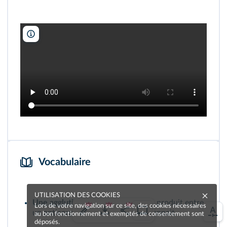
Asare Amoafo/youtube/DR
Vocabulaire
UTILISATION DES COOKIES
Une agglutination :
réaction qui se produit entre
Lors de votre navigation sur ce site, des cookies nécessaires
un anticorps et l'antigène qu'il reconnait.
au bon fonctionnement et exemptés de consentement sont
déposés.