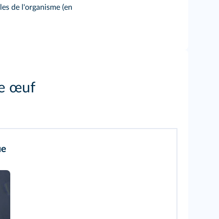
es de l'organisme (en
le œuf
ue