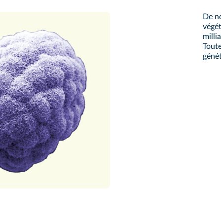
De no
végét
milli
Toute
géné
s/BSIP