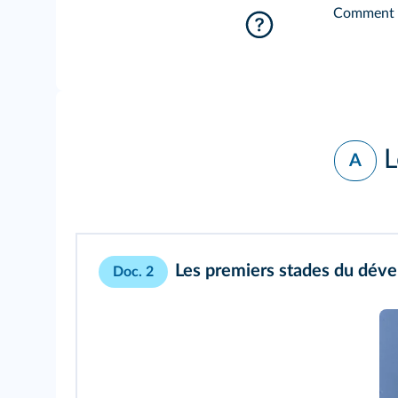
Comment le
L
A
Les premiers stades du dév
Doc. 2