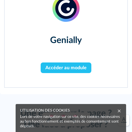
Genially
Accéder au module
UTILISATION DES COOKIES
Une erreur sur la page ?
Lors de votre navigation sur ce site, des cookies nécessaires
au bon fonctionnement et exemptés de consentement sont
Une idée à proposer ?
déposés.