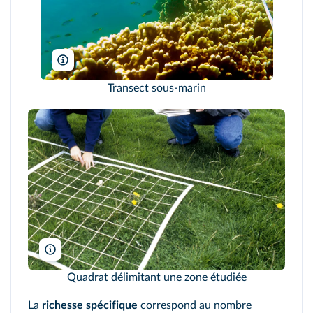
Suzanne Long/Alamy
Transect sous-marin
Martyn F. Chillmaid/SPL/Biosphoto
Quadrat délimitant une zone étudiée
La
richesse spécifique
correspond au nombre