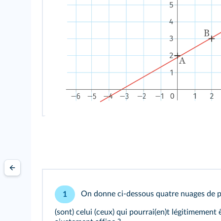
On donne ci-dessous quatre nuages de poi
1
(sont) celui (ceux) qui pourrai(en)t légitimement 