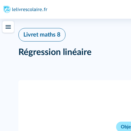
Livret maths 8
Régression linéaire
Obje