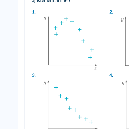
ajustement affine ?
1.
2.
3.
4.