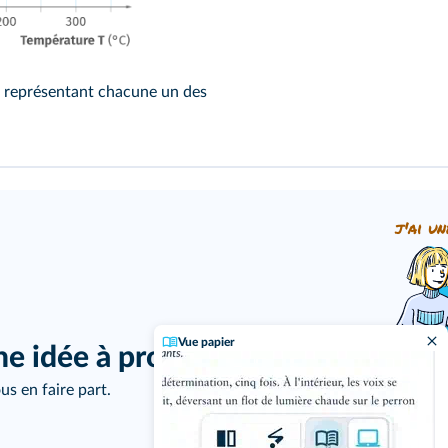
s représentant chacune un des
j'ai un
Vue papier
ne idée à proposer ?
us en faire part.