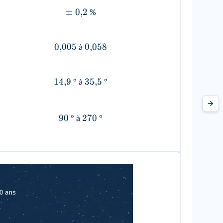
±
0
,
2
%
0
,
005
0
,
058
à
14
,
9
35
,
5
° à
°
90
270
° à
°