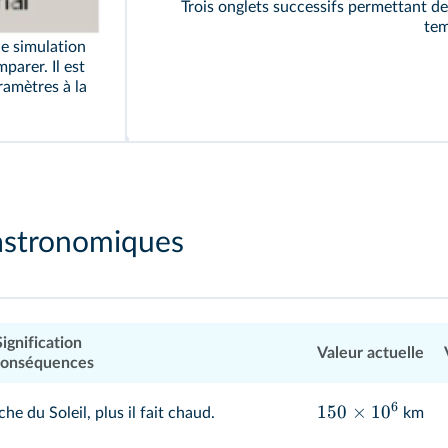
Trois onglets successifs permettant de
tem
le simulation
parer. Il est
ramètres à la
astronomiques
Signification
Valeur actuelle
onséquences
6
150
×
1
0
che du Soleil, plus il fait chaud.
km