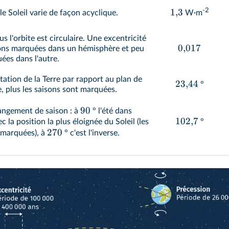
-2
1
,
3
le Soleil varie de façon acyclique.
W·m
lus l'orbite est circulaire. Une excentricité
0
,
017
isons marquées dans un hémisphère et peu
ées dans l'autre.
rotation de la Terre par rapport au plan de
23
,
44
°
de, plus les saisons sont marquées.
90
hangement de saison : à
° l'été dans
102
,
7
 la position la plus éloignée du Soleil (les
°
270
 marquées), à
° c'est l'inverse.