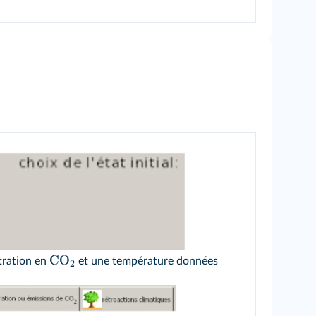
CO
tration en
et une température données
2