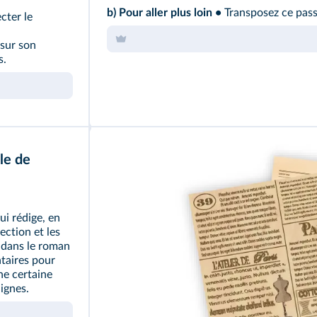
b) Pour aller plus loin •
Transposez ce pass
ecter le
 sur son
s.
cle de
ui rédige, en
ection et les
 dans le roman
ntaires pour
ne certaine
lignes.