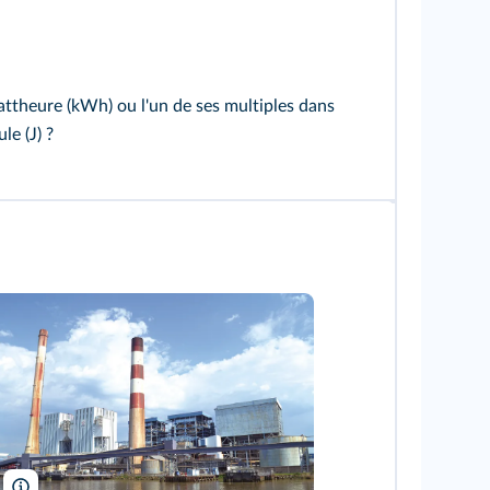
wattheure (kWh) ou l'un de ses multiples dans
le (J) ?
Liberliger/Wikimedia