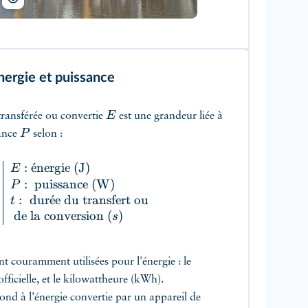
nergie et puissance
E
transférée ou convertie
est une grandeur liée à
P
sance
selon :
:
ˊ
e
nergie
(
J
)
E
:
puissance
(
W
)
P
:
dur
ˊ
e
e du transfert ou
t
de la conversion
(
)
s
t couramment utilisées pour l'énergie : le
 officielle, et le kilowattheure (kWh).
nd à l'énergie convertie par un appareil de