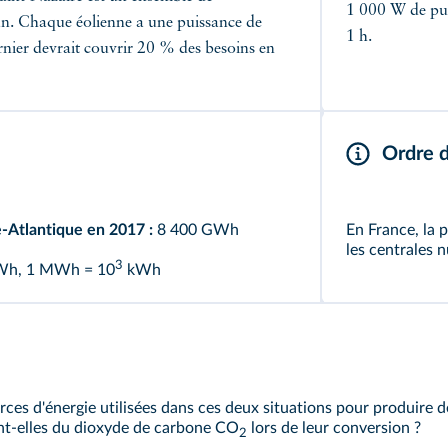
1 000 W de pui
éan. Chaque éolienne a une puissance de
1 h.
rnier devrait couvrir 20 % des besoins en
Ordre 
e-Atlantique en 2017 :
8 400 GWh
En France, la p
les centrales 
3
h, 1 MWh = 10
kWh
ources d'énergie utilisées dans ces deux situations pour produire d
sent-elles du dioxyde de carbone CO
lors de leur conversion ?
2