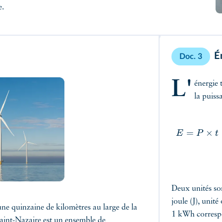
e.
É
Doc. 3
L'
énergie 
la puis
=
×
E
P
t
rstock
Deux unités son
joule (J), unité
une quinzaine de kilomètres au large de la
1 kWh correspo
Saint-Nazaire est un ensemble de