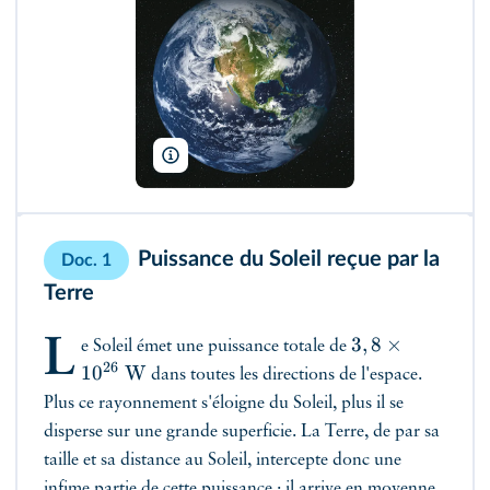
fokke baarssen/Shutterstock
Puissance du Soleil reçue par la
Doc. 1
Terre
3
,
8
×
L
e Soleil émet une puissance totale de
26
1
0
W
dans toutes les directions de l'espace.
Plus ce rayonnement s'éloigne du Soleil, plus il se
disperse sur une grande superficie. La Terre, de par sa
taille et sa distance au Soleil, intercepte donc une
infime partie de cette puissance : il arrive en moyenne