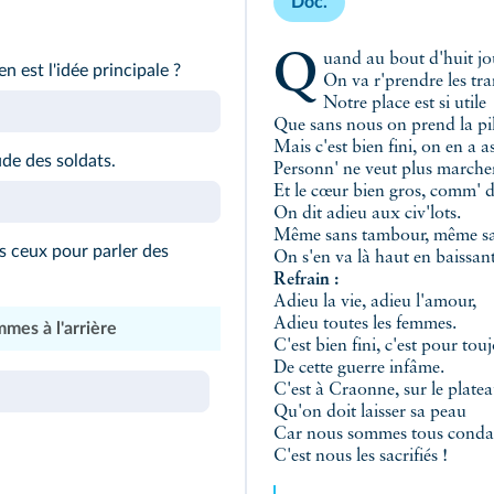
Doc.
Quand au bout d'huit jou
en est l'idée principale ?
On va r'prendre les tra
Notre place est si utile
Que sans nous on prend la pil
Mais c'est bien fini, on en a a
ude des soldats.
Personn' ne veut plus marcher
Et le cœur bien gros, comm' 
On dit adieu aux civ'lots.
Même sans tambour, même sa
s ceux pour parler des
On s'en va là haut en baissant 
Refrain :
Adieu la vie, adieu l'amour,
Adieu toutes les femmes.
mes à l'arrière
C'est bien fini, c'est pour tou
De cette guerre infâme.
C'est à Craonne, sur le platea
Qu'on doit laisser sa peau
Car nous sommes tous cond
C'est nous les sacrifiés !