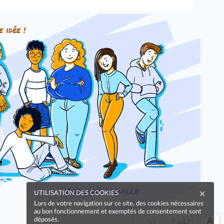
e idée !
Oups, une coquille
UTILISATION DES COOKIES
Lors de votre navigation sur ce site, des cookies nécessaires
au bon fonctionnement et exemptés de consentement sont
déposés.
/
447