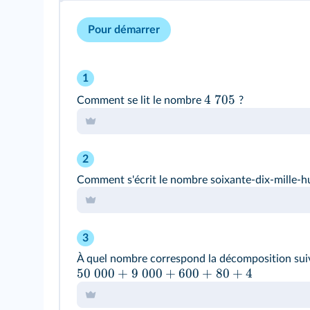
Pour démarrer
1
4
705
Comment se lit le nombre
?
2
Comment s'écrit le nombre soixante-dix-mille-hu
3
À quel nombre correspond la décomposition sui
50
000
+
9
000
+
600
+
80
+
4