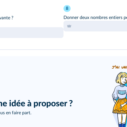
8
Donner deux nombres entiers p
vante ?
j'ai un
ne idée à proposer ?
us en faire part.