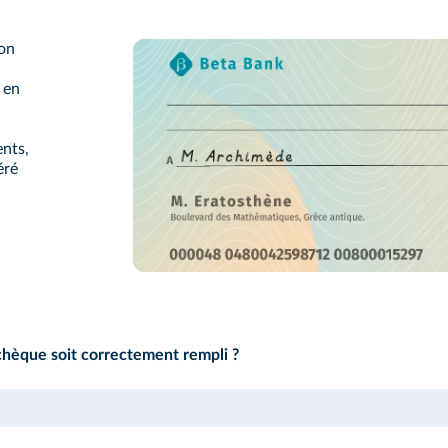
 on
t en
ents,
éré
 chèque soit correctement rempli ?