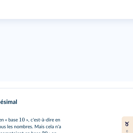
césimal
10
 en « base
», c'est-à-dire en
ous les nombres. Mais cela n'a