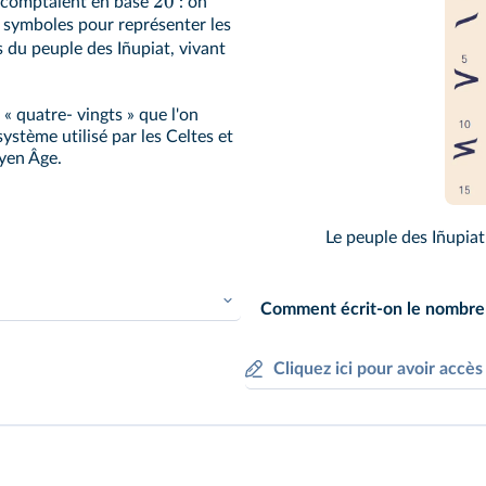
20
, comptaient en base
: on
es symboles pour représenter les
as du peuple des Iñupiat, vivant
 « quatre- vingts » que l'on
 système utilisé par les Celtes et
yen Âge.
Le peuple des Iñupiat 
Comment écrit-on le nombr
Cliquez ici pour avoir accè