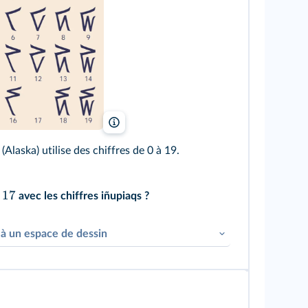
William Clark Bartley/Wikimedia>
(Alaska) utilise des chiffres de 0 à 19.
17
e
avec les chiffres iñupiaqs ?
s à un espace de dessin