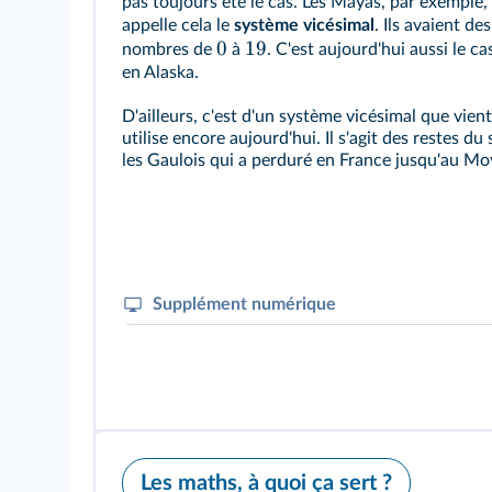
pas toujours été le cas. Les Mayas, par exemple
appelle cela le
système vicésimal
. Ils avaient d
0
19
nombres de
à
. C'est aujourd'hui aussi le c
en Alaska.
D'ailleurs, c'est d'un système vicésimal que vient
utilise encore aujourd'hui. Il s'agit des restes du
les Gaulois qui a perduré en France jusqu'au Mo
Supplément numérique
Retrouvez cette histoire en
vidéo
:
Les maths, à quoi ça sert ?