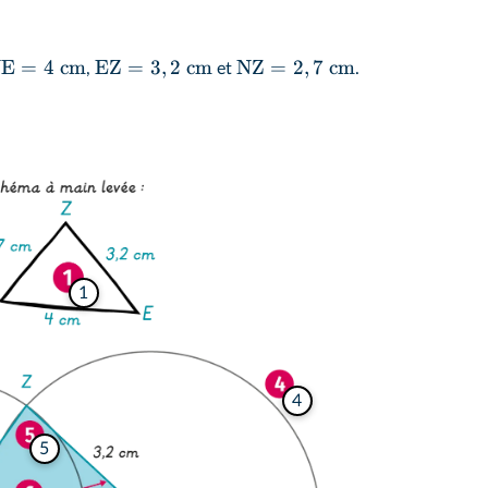
NE
=
4
cm
EZ
=
3
,
2
cm
NZ
=
2
,
7
cm
,
et
.
1
4
5