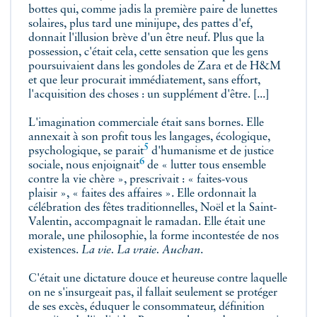
bottes qui, comme jadis la première paire de lunettes
solaires, plus tard une minijupe, des pattes d'ef,
donnait l'illusion brève d'un être neuf. Plus que la
possession, c'était cela, cette sensation que les gens
poursuivaient dans les gondoles de Zara et de H&M
et que leur procurait immédiatement, sans effort,
l'acquisition des choses : un supplément d'être. [...]
L'imagination commerciale était sans bornes. Elle
annexait à son profit tous les langages, écologique,
5
psychologique,
se parait
d'humanisme et de justice
6
sociale, nous
enjoignait
de « lutter tous ensemble
contre la vie chère », prescrivait : « faites-vous
plaisir », « faites des affaires ». Elle ordonnait la
célébration des fêtes traditionnelles, Noël et la Saint-
Valentin, accompagnait le ramadan. Elle était une
morale, une philosophie, la forme incontestée de nos
existences.
La vie. La vraie. Auchan
.
C'était une dictature douce et heureuse contre laquelle
on ne s'insurgeait pas, il fallait seulement se protéger
de ses excès, éduquer le consommateur, définition