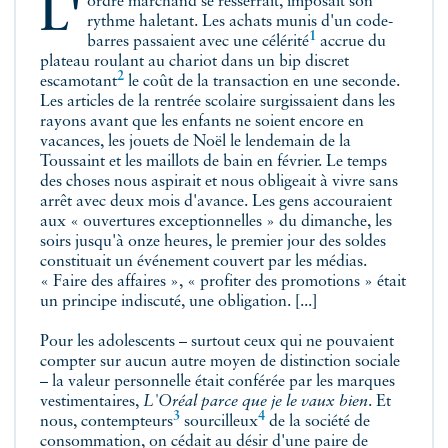
L'ordre marchand se resserrait, imposait son
rythme haletant. Les achats munis d'un code-
1
barres passaient avec une
célérité
accrue du
plateau roulant au chariot dans un bip discret
2
escamotant
le coût de la transaction en une seconde.
Les articles de la rentrée scolaire surgissaient dans les
rayons avant que les enfants ne soient encore en
vacances, les jouets de Noël le lendemain de la
Toussaint et les maillots de bain en février. Le temps
des choses nous aspirait et nous obligeait à vivre sans
arrêt avec deux mois d'avance. Les gens accouraient
aux « ouvertures exceptionnelles » du dimanche, les
soirs jusqu'à onze heures, le premier jour des soldes
constituait un événement couvert par les médias.
« Faire des affaires », « profiter des promotions » était
un principe indiscuté, une obligation. [...]
Pour les adolescents – surtout ceux qui ne pouvaient
compter sur aucun autre moyen de distinction sociale
– la valeur personnelle était conférée par les marques
vestimentaires,
L'Oréal parce que je le vaux bien
.
Et
3
4
nous, contempteurs
sourcilleux
de la société de
consommation, on cédait au désir d'une paire de