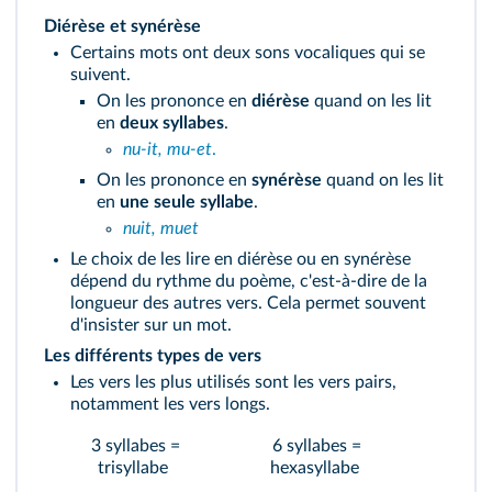
Diérèse et synérèse
Certains mots ont deux sons vocaliques qui se
suivent.
On les prononce en
diérèse
quand on les lit
en
deux syllabes
.
nu-it, mu-et
.
On les prononce en
synérèse
quand on les lit
en
une seule syllabe
.
nuit, muet
Le choix de les lire en diérèse ou en synérèse
dépend du rythme du poème, c'est-à-dire de la
longueur des autres vers. Cela permet souvent
d'insister sur un mot.
Les différents types de vers
Les vers les plus utilisés sont les vers pairs,
notamment les vers longs.
3 syllabes =
6 syllabes =
10 sy
trisyllabe
hexasyllabe
déca