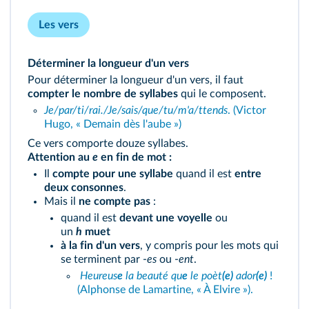
Les vers
Déterminer la longueur d'un vers
Pour déterminer la longueur d'un vers, il faut
compter le nombre de syllabes
qui le composent.
Je/par/ti/rai./Je/sais/que/tu/m'a/ttends
. (Victor
Hugo, « Demain dès l'aube »)
Ce vers comporte douze syllabes.
Attention au
e
en fin de mot :
Il
compte pour une syllabe
quand il est
entre
deux consonnes
.
Mais il
ne compte pas
:
quand il est
devant
une
voyelle
ou
un
h
muet
à la fin d'un vers
, y compris pour les mots qui
se terminent par -
es
ou -
ent
.
Heureus
e
la beauté qu
e
le poèt
(e)
ador
(e)
!
(Alphonse de Lamartine, « À Elvire »).