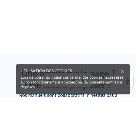
UTILISATION DES COOKIES
Une erreur sur la page ?
Lors de votre navigation sur ce site, des cookies nécessaires
au bon fonctionnement et exemptés de consentement sont
Une idée à proposer ?
déposés.
Nos manuels sont collaboratifs, n'hésitez pas à
nous en faire part.
Je contribue !