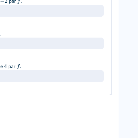
−
2
f
par
.
.
4
f
de
par
.