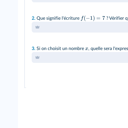
(
−
1
)
=
7
f
2.
Que signifie l'écriture
? Vérifier q
x
3.
Si on choisit un nombre
, quelle sera l'expr