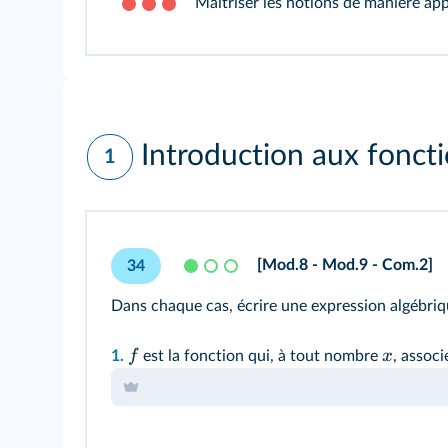
Maîtriser les notions de manière ap
Introduction aux fonct
1
[Mod.8 - Mod.9 - Com.2]
34
Dans chaque cas, écrire une expression algébriq
f
x
1.
est la fonction qui, à tout nombre
, assoc