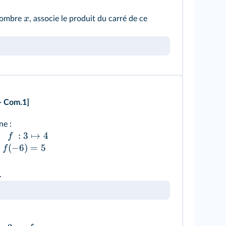
x
 nombre
, associe le produit du carré de ce
- Com.1]
ne :
:
3
↦
4
f
(
−
6
)
=
5
f
.