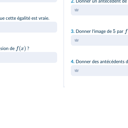
2.
Donner un antécédent de
ue cette égalité est vraie.
5
f
3.
Donner l'image de
par
(
)
f
x
ession de
?
4.
Donner des antécédents 