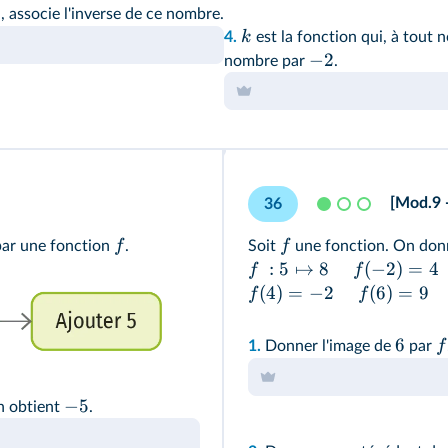
 associe l'inverse de ce nombre.
k
4.
est la fonction qui, à tout
−
2
nombre par
.
[Mod.9 
36
f
f
par une fonction
.
Soit
une fonction. On don
:
5
↦
8
(
−
2
)
=
4
f
f
(
4
)
=
−
2
(
6
)
=
9
f
f
6
f
1.
Donner l'image de
par
−
5
n obtient
.