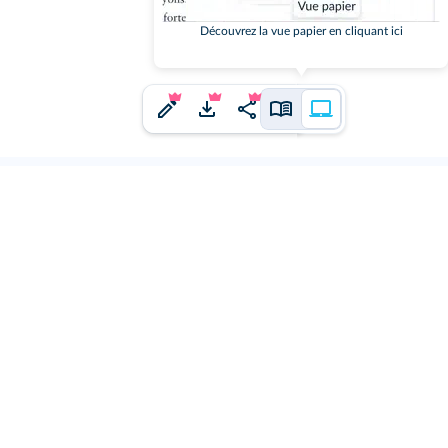
Découvrez la vue papier en cliquant ici
j'ai un
ne idée à proposer ?
us en faire part.