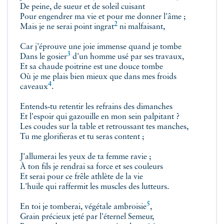
De peine, de sueur et de soleil cuisant
Pour engendrer ma vie et pour me donner l'âme ;
2
Mais je ne serai point
ingrat
ni malfaisant,
Car j'éprouve une joie immense quand je tombe
3
Dans le
gosier
d'un homme usé par ses travaux,
Et sa chaude poitrine est une douce tombe
Où je me plais bien mieux que dans mes froids
4
caveaux
.
Entends‑tu retentir les refrains des dimanches
Et l'espoir qui gazouille en mon sein palpitant ?
Les coudes sur la table et retroussant tes manches,
Tu me glorifieras et tu seras content ;
J'allumerai les yeux de ta femme ravie ;
À ton fils je rendrai sa force et ses couleurs
Et serai pour ce frêle athlète de la vie
L'huile qui raffermit les muscles des lutteurs.
5
En toi je tomberai, végétale
ambroisie
,
Grain précieux jeté par l'éternel Semeur,