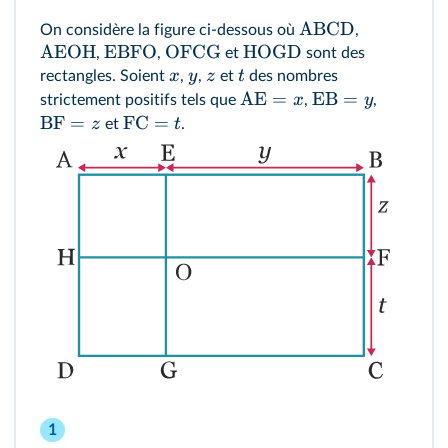
ABCD
On considère la figure ci-dessous où
,
AEOH
EBFO
OFCG
HOGD
,
,
et
sont des
x
y
z
t
rectangles. Soient
,
,
et
des nombres
AE
=
EB
=
x
y
strictement positifs tels que
,
,
BF
=
FC
=
z
t
et
.
1