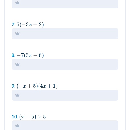
5
(
−
3
+
2
)
x
7.
−
7
(
3
−
6
)
x
8.
(
−
+
5
)
(
4
+
1
)
x
x
9.
(
−
5
)
×
5
x
10.