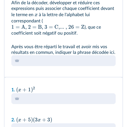
Afin de la décoder, développer et réduire ces
expressions puis associer chaque coefficient devant
x
le terme en
à la lettre de l'alphabet lui
correspondant (
1 = A, 2 = B, 3 = C,... , 26 = Z
), que ce
coefficient soit négatif ou positif.
Après vous être réparti le travail et avoir mis vos
résultats en commun, indiquer la phrase décodée ici.
2
(
+
1
)
x
1.
(
+
5
)
(
3
+
3
)
x
x
2.