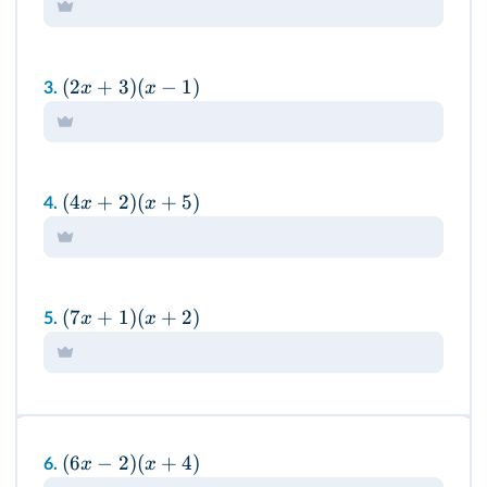
(
2
+
3
)
(
−
1
)
x
x
3.
(
4
+
2
)
(
+
5
)
x
x
4.
(
7
+
1
)
(
+
2
)
x
x
5.
(
6
−
2
)
(
+
4
)
x
x
6.