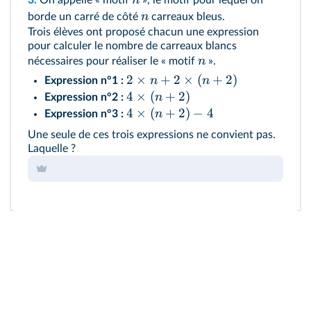
n
3.
On appelle « motif
», le motif pour lequel on
n
borde un carré de côté
carreaux bleus.
Trois élèves ont proposé chacun une expression
pour calculer le nombre de carreaux blancs
n
nécessaires pour réaliser le « motif
».
2
×
+
2
×
(
+
2
)
n
n
Expression n°1 :
4
×
(
+
2
)
n
Expression n°2 :
4
×
(
+
2
)
−
4
n
Expression n°3 :
Une seule de ces trois expressions ne convient pas.
Laquelle ?