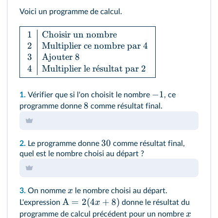
Voici un programme de calcul.
1
Choisir un nombre
2
Multiplier ce nombre par 4
3
Ajouter 8
4
Multiplier le r
ˊ
e
sultat par 2
−
1
1.
Vérifier que si l'on choisit le nombre
, ce
8
programme donne
comme résultat final.
30
2.
Le programme donne
comme résultat final,
quel est le nombre choisi au départ ?
x
3.
On nomme
le nombre choisi au départ.
A
=
2
(
4
+
8
)
x
L'expression
donne le résultat du
x
programme de calcul précédent pour un nombre