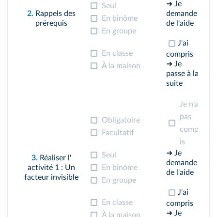
➜ Je
Seul
2.
Rappels
des
demande
En binôme
prérequis
de l'aide
En groupe
J'ai
En classe
compris
➜ Je
À la maison
passe à la
suite
Je n'ai
pas
Obligatoire
compr
Facultatif
is
➜ Je
Seul
3.
Réaliser l'
demande
activité 1
: Un
En binôme
de l'aide
facteur invisible
En groupe
J'ai
En classe
compris
➜ Je
À la maison