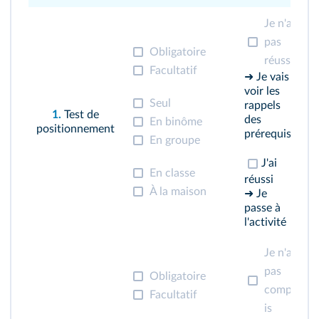
Je n'ai
pas
Obligatoire
réussi
Facultatif
➜ Je vais
voir les
Seul
rappels
1.
Test
de
des
En binôme
positionnement
prérequis
En groupe
J'ai
En classe
réussi
À la maison
➜ Je
passe à
l'activité
Je n'ai
pas
Obligatoire
compr
Facultatif
is