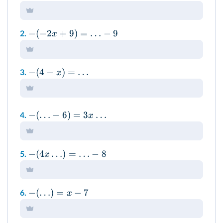
−
(
−
2
+
9
)
=
…
−
9
x
2.
−
(
4
−
)
=
…
x
3.
−
(
…
−
6
)
=
3
…
x
4.
−
(
4
…
)
=
…
−
8
x
5.
−
(
…
)
=
−
7
x
6.