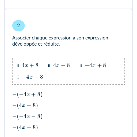
2
Associer chaque expression à son expression
développée et réduite.
4
+
8
4
−
8
−
4
+
8
x
x
x
−
4
−
8
x
−
(
−
4
+
8
)
x
−
(
4
−
8
)
x
−
(
−
4
−
8
)
x
−
(
4
+
8
)
x