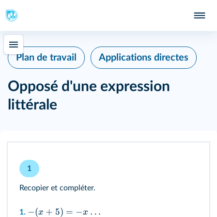
Plan de travail
Applications directes
Opposé d'une expression
littérale
1
Recopier et compléter.
−
(
+
5
)
=
−
…
x
x
1.