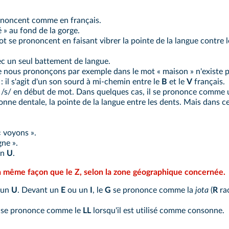
noncent comme en français.
é » au fond de la gorge.
t se prononcent en faisant vibrer la pointe de la langue contre le 
c un seul battement de langue.
e nous prononçons par exemple dans le mot « maison » n'existe p
il s'agit d'un son sourd à mi-chemin entre le
B
et le
V
français.
t /s/ en début de mot. Dans quelques cas, il se prononce comme
 dentale, la pointe de la langue entre les dents. Mais dans ce
 voyons ».
ne ».
un
U
.
a même façon que le
Z
, selon la zone géographique concernée.
 un
U
. Devant un
E
ou un
I
, le
G
se prononce comme la
jota
(
R
rac
 Il se prononce comme le
LL
lorsqu'il est utilisé comme consonne.