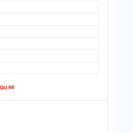
U,QU,RR