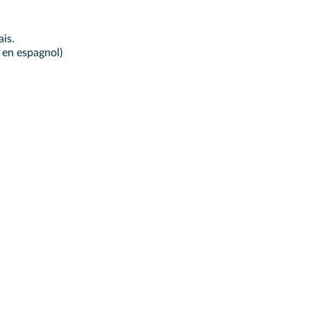
is.
en espagnol)