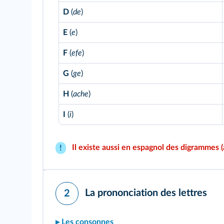
D
(
de
)
E
(
e
)
F
(
efe
)
G
(
ge
)
H
(
ache
)
I
(
i
)
Il existe aussi en espagnol des digrammes
!
La prononciation des lettres
2
▸ Les consonnes